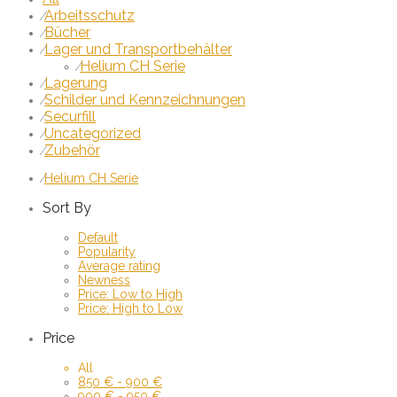
Arbeitsschutz
⁄
Bücher
⁄
Lager und Transportbehälter
⁄
Helium CH Serie
⁄
Lagerung
⁄
Schilder und Kennzeichnungen
⁄
Securfill
⁄
Uncategorized
⁄
Zubehör
⁄
⁄
Helium CH Serie
Sort By
Default
Popularity
Average rating
Newness
Price: Low to High
Price: High to Low
Price
All
850
€
-
900
€
900
€
-
950
€