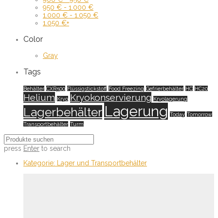
950
€
-
1.000
€
1.000
€
-
1.050
€
1.050
€
+
Color
Gray
Tags
Behälter
CXR500
Flüssigstickstoff
Food Freezing
Gefrierbehälter
HC
HC20
Helium
Kryokonservierung
Kryo
Kryolagerung
Lagerung
Lagerbehälter
Today
Tomorrow
Transportbehälter
Turm
press
Enter
to search
Kategorie:
Lager und Transportbehälter