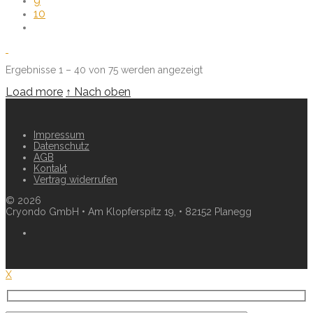
9
10
Ergebnisse 1 – 40 von 75 werden angezeigt
Load more
↑ Nach oben
Impressum
Datenschutz
AGB
Kontakt
Vertrag widerrufen
©
2026
Cryondo GmbH • Am Klopferspitz 19, • 82152 Planegg
X