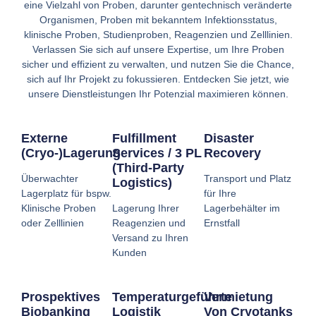
eine Vielzahl von Proben, darunter gentechnisch veränderte
Organismen, Proben mit bekanntem Infektionsstatus,
klinische Proben, Studienproben, Reagenzien und Zelllinien.
Verlassen Sie sich auf unsere Expertise, um Ihre Proben
sicher und effizient zu verwalten, und nutzen Sie die Chance,
sich auf Ihr Projekt zu fokussieren. Entdecken Sie jetzt, wie
unsere Dienstleistungen Ihr Potenzial maximieren können.
Externe
Fulfillment
Disaster
(Cryo-)Lagerung
Services / 3 PL
Recovery
(Third-Party
Überwachter
Transport und Platz
Logistics)
Lagerplatz für bspw.
für Ihre
Klinische Proben
Lagerung Ihrer
Lagerbehälter im
oder Zelllinien
Reagenzien und
Ernstfall
Versand zu Ihren
Kunden
Prospektives
Temperaturgeführte
Vermietung
Biobanking
Logistik
Von Cryotanks