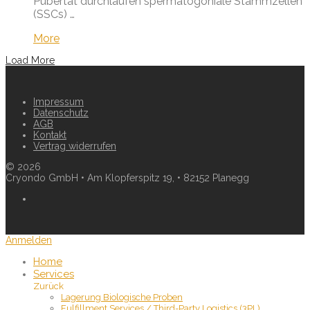
Pubertät durchlaufen spermatogoniale Stammzellen
(SSCs) …
More
Load More
Impressum
Datenschutz
AGB
Kontakt
Vertrag widerrufen
©
2026
Cryondo GmbH • Am Klopferspitz 19, • 82152 Planegg
Anmelden
Home
Services
Zurück
Lagerung Biologische Proben
Fulfillment Services / Third-Party Logistics (3PL)