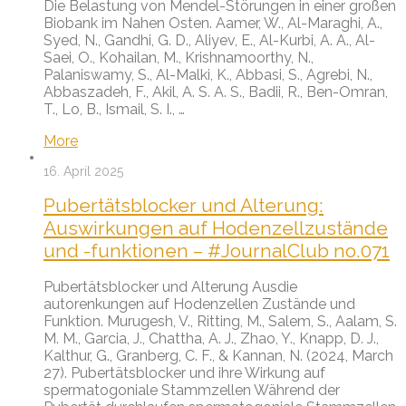
Die Belastung von Mendel-Störungen in einer großen
Biobank im Nahen Osten. Aamer, W., Al-Maraghi, A.,
Syed, N., Gandhi, G. D., Aliyev, E., Al-Kurbi, A. A., Al-
Saei, O., Kohailan, M., Krishnamoorthy, N.,
Palaniswamy, S., Al-Malki, K., Abbasi, S., Agrebi, N.,
Abbaszadeh, F., Akil, A. S. A. S., Badii, R., Ben-Omran,
T., Lo, B., Ismail, S. I., …
More
16. April 2025
Pubertätsblocker und Alterung:
Auswirkungen auf Hodenzellzustände
und -funktionen – #JournalClub no.071
Pubertätsblocker und Alterung Ausdie
autorenkungen auf Hodenzellen Zustände und
Funktion. Murugesh, V., Ritting, M., Salem, S., Aalam, S.
M. M., Garcia, J., Chattha, A. J., Zhao, Y., Knapp, D. J.,
Kalthur, G., Granberg, C. F., & Kannan, N. (2024, March
27). Pubertätsblocker und ihre Wirkung auf
spermatogoniale Stammzellen Während der