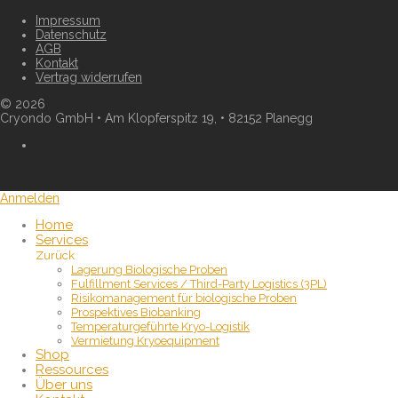
Impressum
Datenschutz
AGB
Kontakt
Vertrag widerrufen
©
2026
Cryondo GmbH • Am Klopferspitz 19, • 82152 Planegg
Anmelden
Home
Services
Zurück
Lagerung Biologische Proben
Fulfillment Services / Third-Party Logistics (3PL)
Risikomanagement für biologische Proben
Prospektives Biobanking
Temperaturgeführte Kryo-Logistik
Vermietung Kryoequipment
Shop
Ressources
Über uns