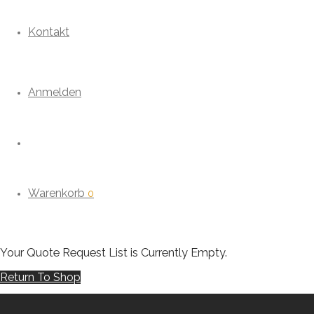
Kontakt
Anmelden
Warenkorb
0
Your Quote Request List is Currently Empty.
Return To Shop