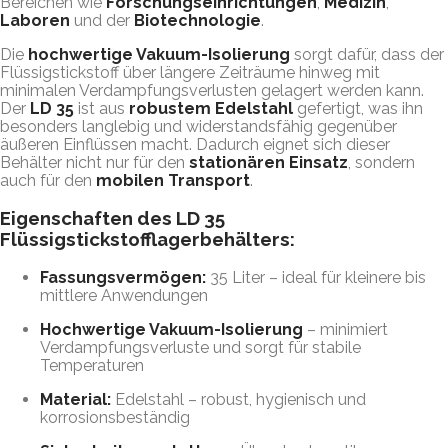
Bereichen wie
Forschungseinrichtungen
,
Medizin
,
Laboren
und der
Biotechnologie
.
Die
hochwertige Vakuum-Isolierung
sorgt dafür, dass der
Flüssigstickstoff über längere Zeiträume hinweg mit
minimalen Verdampfungsverlusten gelagert werden kann.
Der
LD 35
ist aus
robustem Edelstahl
gefertigt, was ihn
besonders langlebig und widerstandsfähig gegenüber
äußeren Einflüssen macht. Dadurch eignet sich dieser
Behälter nicht nur für den
stationären Einsatz
, sondern
auch für den
mobilen Transport
.
Eigenschaften des LD 35
Flüssigstickstofflagerbehälters:
Fassungsvermögen:
35 Liter – ideal für kleinere bis
mittlere Anwendungen
Hochwertige Vakuum-Isolierung
– minimiert
Verdampfungsverluste und sorgt für stabile
Temperaturen
Material:
Edelstahl – robust, hygienisch und
korrosionsbeständig