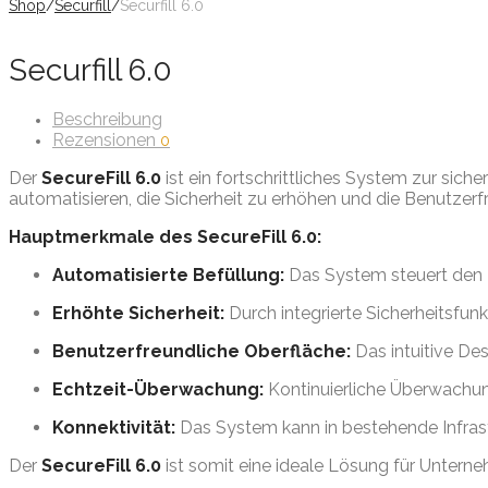
Shop
/
Securfill
/
Securfill 6.0
Securfill 6.0
Beschreibung
Rezensionen
0
Der
SecureFill 6.0
ist ein fortschrittliches System zur sic
automatisieren, die Sicherheit zu erhöhen und die Benutzerf
Hauptmerkmale des SecureFill 6.0:
Automatisierte Befüllung:
Das System steuert den B
Erhöhte Sicherheit:
Durch integrierte Sicherheitsfunk
Benutzerfreundliche Oberfläche:
Das intuitive De
Echtzeit-Überwachung:
Kontinuierliche Überwachun
Konnektivität:
Das System kann in bestehende Infrastr
Der
SecureFill 6.0
ist somit eine ideale Lösung für Unterne