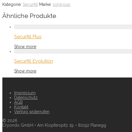
Kategorie:
Securfill
Marke:
solgroup
Ähnliche Produkte
Securfill Plus
Show more
Securfill Evolution
Show more
Impressum
Datenschutz
AGB
Kontakt
Vertrag widerrufen
©
2026
Cryondo GmbH • Am Klopferspitz 19, • 82152 Planegg