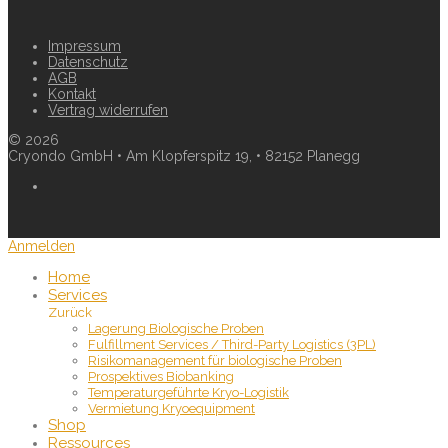
Impressum
Datenschutz
AGB
Kontakt
Vertrag widerrufen
©
2026
Cryondo GmbH • Am Klopferspitz 19, • 82152 Planegg
Anmelden
Home
Services
Zurück
Lagerung Biologische Proben
Fulfillment Services / Third-Party Logistics (3PL)
Risikomanagement für biologische Proben
Prospektives Biobanking
Temperaturgeführte Kryo-Logistik
Vermietung Kryoequipment
Shop
Ressources