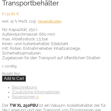
Transportbehälter
6.132,82
€
exkl. 19 % MwSt.
zzgl.
Versandkosten
N2-Kapazität: 250 l
Außendurchmesser: 660 mm
max. Arbeitsdruck: 1,5 bar
Innen- und Außenbehälter: Edelstahl
mit: Rollen, Entnahmeheber, Inhaltsanzeige,
Sicherheitsarmaturen
Zugelassen für den Transport auf öffentlichen Straßen
1 vorrätig
Anzahl
Anz.
Add to Cart
Beschreibung
Zusätzliche Informationen
Rezensionen
0
Der
TW XL 250PBU
ist ein Vakuum-Isolierbehälter, der für
die Lagerung und den Transport von Flüssiggasen wie