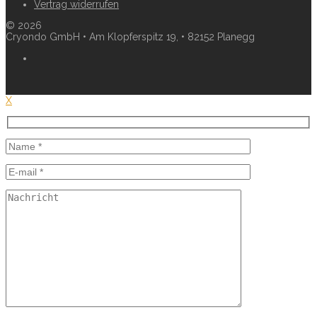
Vertrag widerrufen
©
2026
Cryondo GmbH • Am Klopferspitz 19, • 82152 Planegg
X