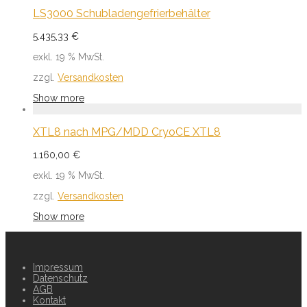
LS3000 Schubladengefrierbehälter
5.435,33
€
exkl. 19 % MwSt.
zzgl.
Versandkosten
Show more
XTL8 nach MPG/MDD CryoCE XTL8
1.160,00
€
exkl. 19 % MwSt.
zzgl.
Versandkosten
Show more
Impressum
Datenschutz
AGB
Kontakt