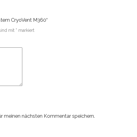
ystem CryoVent M360“
sind mit
*
markiert
ür meinen nächsten Kommentar speichern.