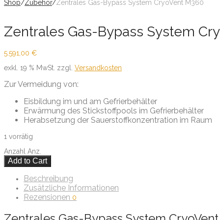
Shop
/
Zubehör
/
Zentrales Gas-Bypass System CryoVent M360
Zentrales Gas-Bypass System Cr
5.591,00
€
exkl. 19 % MwSt.
zzgl.
Versandkosten
Zur Vermeidung von:
Eisbildung im und am Gefrierbehälter
Erwärmung des Stickstoffpools im Gefrierbehälter
Herabsetzung der Sauerstoffkonzentration im Raum
1 vorrätig
Anzahl
Anz.
Add to Cart
Beschreibung
Zusätzliche Informationen
Rezensionen
0
Zentrales Gas-Bypass System CryoVen