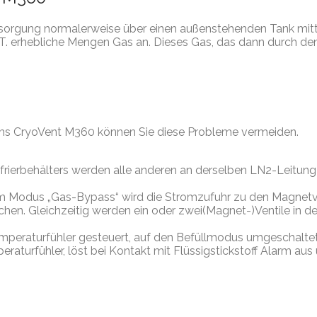
ersorgung normalerweise über einen außenstehenden Tank mittel
z.T. erhebliche Mengen Gas an. Dieses Gas, das dann durch de
s CryoVent M360 können Sie diese Probleme vermeiden.
frierbehälters werden alle anderen an derselben LN2-Leitung
m Modus „Gas-Bypass“ wird die Stromzufuhr zu den Magnetven
en. Gleichzeitig werden ein oder zwei(Magnet-)Ventile in d
Temperaturfühler gesteuert, auf den Befüllmodus umgeschaltet
mperaturfühler, löst bei Kontakt mit Flüssigstickstoff Alarm a