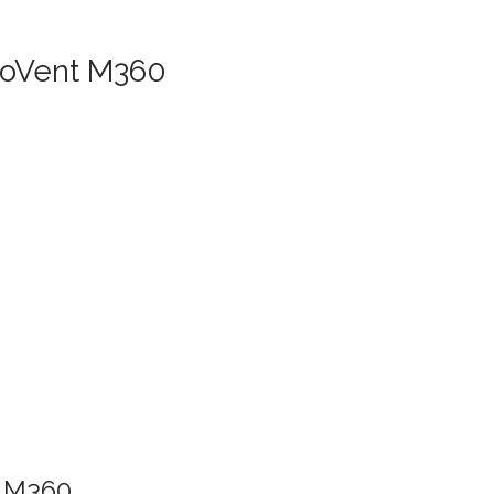
yoVent M360
t M360