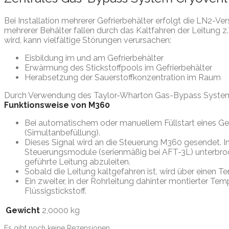
Bei Installation mehrerer Gefrierbehälter erfolgt die LN2-V
mehrerer Behälter fallen durch das Kaltfahren der Leitung 
wird, kann vielfältige Störungen verursachen:
Eisbildung im und am Gefrierbehälter
Erwärmung des Stickstoffpools im Gefrierbehälter
Herabsetzung der Sauerstoffkonzentration im Raum
Durch Verwendung des Taylor-Wharton Gas-Bypass System
Funktionsweise von M360
Bei automatischem oder manuellem Füllstart eines Ge
(Simultanbefüllung).
Dieses Signal wird an die Steuerung M360 gesendet. I
Steuerungsmodule (serienmäßig bei AFT-3L) unterbroch
geführte Leitung abzuleiten.
Sobald die Leitung kaltgefahren ist, wird über einen 
Ein zweiter, in der Rohrleitung dahinter montierter Te
Flüssigstickstoff.
Gewicht
2,0000 kg
Es gibt noch keine Rezensionen.