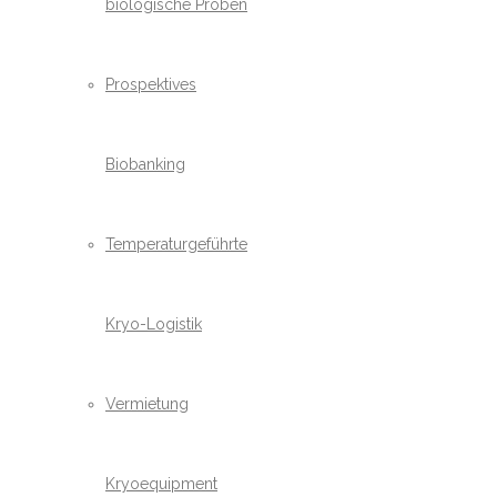
biologische Proben
Prospektives
Biobanking
Temperaturgeführte
Kryo-Logistik
Vermietung
Kryoequipment