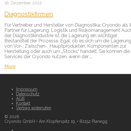
16. Dezember 2022
Diagnostikfirmen
Für Vertreiber und Hersteller von Diagnostika: Cryondo als I
Partner für Lagerung, Logistik und Risikomanagement Auch
der Diagnostikindustrie ist die Lagerung ein wichtiger
Bestandteil der Prozesse. Egal, ob es sich um die Lagerun
von Vor-, Zwischen-, Hauptprodukten, Komponenten zur
Herstellung oder auch um „Stocks“ handelt, Sie können die
Services der Cryondo nutzen, wenn der …
More
Impressum
Datenschutz
AGB
Kontakt
Vertrag widerrufen
©
2026
Cryondo GmbH • Am Klopferspitz 19, • 82152 Planegg