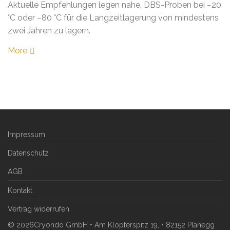
Aktuelle Empfehlungen legen nahe, DBS-Proben bei −20
°C oder −80 °C für die Langzeitlagerung von mindestens
zwei Jahren zu lagern.
More
Impressum
Datenschutz
AGB
Kontakt
Vertrag widerrufen
©
2026
Cryondo GmbH • Am Klopferspitz 19, • 82152 Planegg