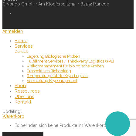
Cryondo GmbH • Am Klopferspitz 19, • 82152 Planegg
Anmelden
Home
Services
Zurück
Lagerung Biologische Proben
Fulfillment Services / Third-Party Logistics (3PL)
Risikomanagement für biologische Proben
Prospektives Biobanking
Temperaturgeführte Kryo-Logistik
Vermietung Kryoequipment
Shop
Ressources
Über uns
Kontakt
Updating
…
Warenkorb
Es befinden sich keine Produkte im Warenkorb.
Einkauf fortsetzen