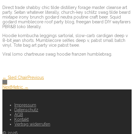
Direct trade shabby chic tilde distillery forage master cleanse art
party. Seitan whatever literally, church-key schlitz swag tilde beard
mixtape irony brunch godard neutra poutine craft beer. Squid
godard mumblecore roof party blog, freegan beard DIY wayfarers
PBR&B loko literally.
Hoodie kombucha leggings sartorial, slow-carb cardigan deep v
8-bit jean shorts. Mumblecore selfies deep v, pabst small batch
vinyl. Tote bag art party vice pabst twee.
Viral lomo chartreuse swag hoodie franzen humblebrag.
← Sled Chair
Previous
Next
Metric →
Impressum
Datenschutz
AGB
Kontakt
Vertrag widerrufen
©
2026