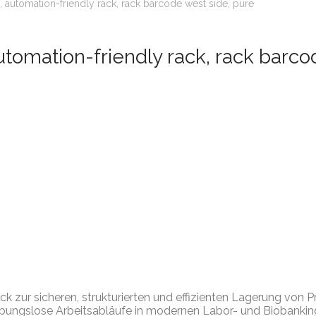
automation-friendly rack, rack barcode west side, pure
omation-friendly rack, rack barco
zur sicheren, strukturierten und effizienten Lagerung von P
eibungslose Arbeitsabläufe in modernen Labor- und Biobanki