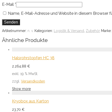
E-Mail
*
Name, E-Mail-Adresse und Website in diesem Browser f
Artikelnummer:
n. v.
Kategorien:
Logistik & Versand
,
Zubehör
Marke
Ähnliche Produkte
Halsrohrstopfen HC 38
2.264,88
€
exkl. 19 % MwSt.
zzgl.
Versandkosten
Show more
Kryobox aus Karton
23,70
€