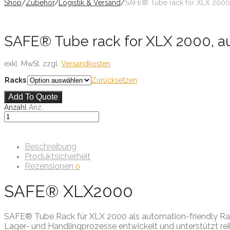
Shop
/
Zubehör
/
Logistik & Versand
/
SAFE® Tube rack for XLX 2000, 
SAFE® Tube rack for XLX 2000, aut
exkl. MwSt.
zzgl.
Versandkosten
Racks
Zurücksetzen
Add To Quote
Anzahl
Anz.
Beschreibung
Produktsicherheit
Rezensionen
0
SAFE® XLX2000
SAFE® Tube Rack für XLX 2000 als automation-friendly Rack 
Lager- und Handlingprozesse entwickelt und unterstützt r