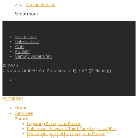
zzgl.
Versandkosten
Show more
Impressum
Datenschutz
AGB
Kontakt
Vertrag widerrufen
©
2026
Cryondo GmbH • Am Klopferspitz 19, • 82152 Planegg
Anmelden
Home
Services
Zurück
Lagerung Biologische Proben
Fulfillment Services / Third-Party Logistics (3PL)
Risikomanagement für biologische Proben