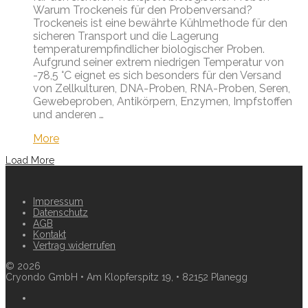
Warum Trockeneis für den Probenversand?
Trockeneis ist eine bewährte Kühlmethode für den
sicheren Transport und die Lagerung
temperaturempfindlicher biologischer Proben.
Aufgrund seiner extrem niedrigen Temperatur von
-78,5 °C eignet es sich besonders für den Versand
von Zellkulturen, DNA-Proben, RNA-Proben, Seren,
Gewebeproben, Antikörpern, Enzymen, Impfstoffen
und anderen …
More
Load More
Impressum
Datenschutz
AGB
Kontakt
Vertrag widerrufen
©
2026
Cryondo GmbH • Am Klopferspitz 19, • 82152 Planegg