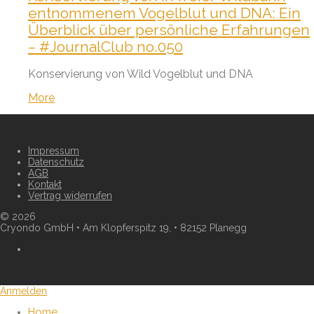
entnommenem Vogelblut und DNA: Ein
Überblick über persönliche Erfahrungen
– #JournalClub no.050
Konservierung von Wild Vogelblut und DNA
More
Impressum
Datenschutz
AGB
Kontakt
Vertrag widerrufen
©
2026
Cryondo GmbH • Am Klopferspitz 19, • 82152 Planegg
Anmelden
Home