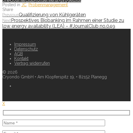
DNA
JournalClub
Konservierung
Vogelblut
Posted in
JC
,
Probenmanagement
.
Share
Qualifizierung von Kühlgeräten
Previous
Prospektives Biobanking im Rahmen einer Studie zu
Next
low energy availability (LEA) – #JournalClub no.049
Impressum
Datenschutz
AGB
Kontakt
Vertrag widerrufen
©
2026
Cryondo GmbH • Am Klopferspitz 19, • 82152 Planegg
X