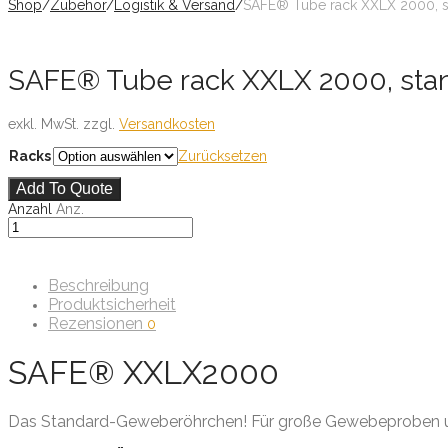
Shop
/
Zubehör
/
Logistik & Versand
/
SAFE® Tube rack XXLX 2000, st
SAFE® Tube rack XXLX 2000, stand
exkl. MwSt.
zzgl.
Versandkosten
Racks
Zurücksetzen
Add To Quote
Anzahl
Anz.
Beschreibung
Produktsicherheit
Rezensionen
0
SAFE® XXLX2000
Das Standard-Geweberöhrchen! Für große Gewebeproben un