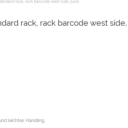
andard rack, rack barcode west side, pure
ard rack, rack barcode west side,
d leichtes Handling.