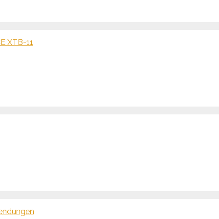
CE XTB-11
wendungen