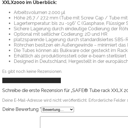
XXLX2000 im Überblick:
Arbeitsvolumen 2.000 µl
Höhe 26,7 / 27,2 mm (Tube mit Screw Cap / Tube mit
Lagertemperatur: bis zu -196° C (Gasphase, Flüssiger S
Sichere Lagerung durch eindeutige Codierung der Rö
Optional mit seitlicher Codierung: 2D und HR
platzsparende Lagerung durch standardisiertes SBS-
Röhrchen besitzen ein Außengewinde – minimiert das 
Die Tubes können als Bulkware oder gesteckt im Rack 
Erhältlich als produktionssteril oder e-beam sterilisiert
Designed in Deutschland, Hergestellt in der europäisc
Es gibt noch keine Rezensionen.
Füge deine Rezension hinzu
Schreibe die erste Rezension für „SAFE® Tube rack XXLX 200
Deine E-Mail-Adresse wird nicht veröffentlicht.
Erforderliche Felder 
Deine Bewertung
*