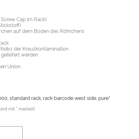
 Screw Cap im Rack)
tickstoff)
hrchen auf dem Boden des Röhrchens
Rack
Risiko der Kreuzkontamination
geliefert werden
hen Union
0, standard rack, rack barcode west side, pure“
sind mit
*
markiert